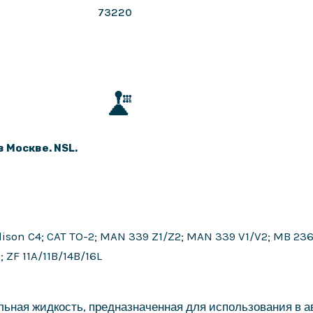
73220
в Москве. NSL.
lison C4; CAT TO-2; MAN 339 Z1/Z2; MAN 339 V1/V2; MB 236
 ZF 11A/11B/14B/16L
ьная жидкость, предназначенная для использования в а