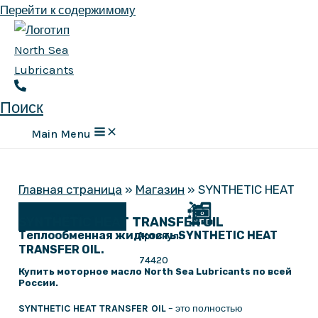
Перейти к содержимому
Поиск
Main Menu
Главная страница
»
Магазин
»
SYNTHETIC HEAT
TRANSFER OIL
Заказать
SYNTHETIC HEAT TRANSFER OIL
Теплообменная жидкость SYNTHETIC HEAT
Артикул:
TRANSFER OIL.
74420
Купить моторное масло North Sea Lubricants по всей
России.
SYNTHETIC HEAT TRANSFER OIL
– это полностью