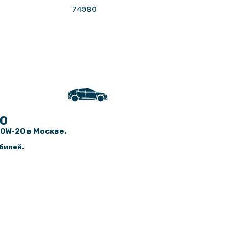
74980
20
0W-20 в Москве.
билей.